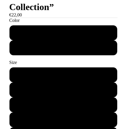
Collection”
€22,00
Color
Grau meliert
Weiß
Size
S
M
L
XL