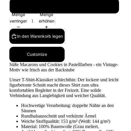
XXL
Menge
Menge
verringern
erhöhen
In den Warenkorb legen
Customize
Süße Macarons und Cookies in Pastellfarben - ein Vintage-
Motiv wie frisch aus der Backstube
Unser T-Shirt-Klassiker schlechthin: Der lockere und leicht
figurbetonte Schnitt macht dieses Shirt zum ultra
komfortablen Begleiter in der Freizeit. Eine solide
Verbindung aus Langlebigkeit und weicher Qualität.
Hochwertige Verarbeitung: doppelte Nähte an den
Säumen
Rundhalsausschnitt und verkürzte Ärmel
Weiche Stoffqualität: 153 g/m² (Weiß: 144 g/m²)
Material: 100% Baumwolle (Grau meliert,