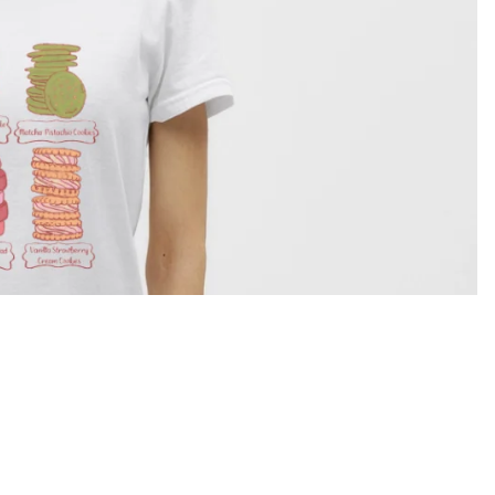
€22,00
In den Warenk