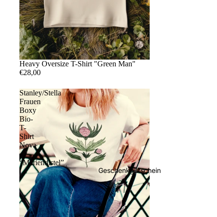
Heavy Oversize T-Shirt "Green Man"
€28,00
Stanley/Stella
Frauen
Boxy
Bio-
T-
Shirt
Nova
-
“Mariendistel”
Geschenkgutschein