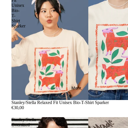
Fit
Unisex
Bio-
T-
Shirt
Sparker
Mehr
Stanley/Stella Relaxed Fit Unisex Bio-T-Shirt Sparker
€30,00
Stanley/Stella
Oversized