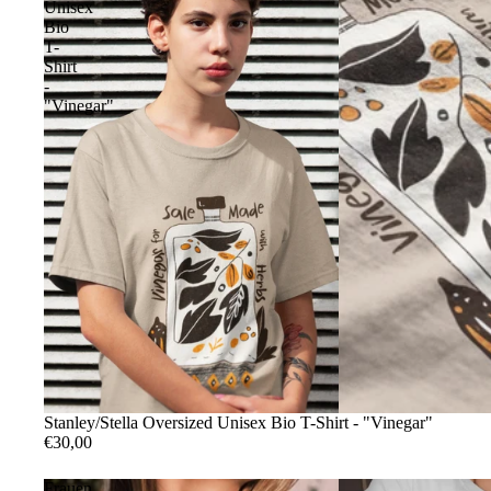
Unisex
Bio
T-
Shirt
-
"Vinegar"
Stanley/Stella Oversized Unisex Bio T-Shirt - "Vinegar"
€30,00
Frauen