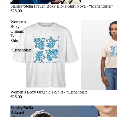
Stanley/Stella Frauen Boxy Bio-T-Shirt Nova - “Mariendistel”
€26,00
Women’s
Boxy
Organic
T-
Shirt
-
“Eichenblatt”
Women’s Boxy Organic T-Shirt - “Eichenblatt”
€26,00
Stanley/Stella
Relaxed