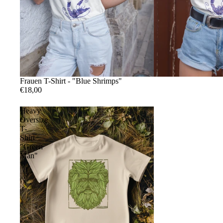
Frauen T-Shirt - "Blue Shrimps"
€18,00
Heavy
Oversize
T-
Shirt
"Green
Man"