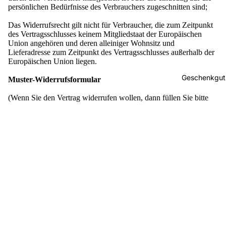
persönlichen Bedürfnisse des Verbrauchers zugeschnitten sind;
Das Widerrufsrecht gilt nicht für Verbraucher, die zum Zeitpunkt
des Vertragsschlusses keinem Mitgliedstaat der Europäischen
Union angehören und deren alleiniger Wohnsitz und
Lieferadresse zum Zeitpunkt des Vertragsschlusses außerhalb der
Europäischen Union liegen.
Geschenkgut
Muster-Widerrufsformular
(Wenn Sie den Vertrag widerrufen wollen, dann füllen Sie bitte
dieses Formular aus und senden Sie es zurück.)
An Wiebke Günther, Hinsbbecker Berg 57, 45257 Essen, E-
Mail: shop@hinter-dem-mond.de
Hiermit widerrufe(n) ich/wir(*) den von mir/uns abgeschlossenen
Vertrag über den Kauf der folgenden Waren (*)/ die Erbringung
der folgenden Dienstleistung (*)
Bestellt am (*) /erhalten am (*)