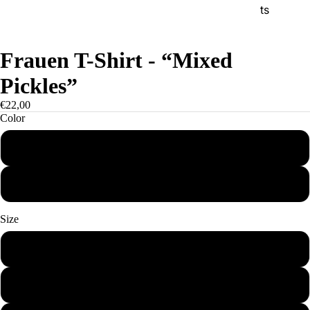
ts
Frauen T-Shirt - “Mixed
Pickles”
€22,00
Color
Grau meliert
Weiß
Size
S
M