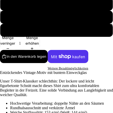
L
XL
Selbst gest
XXL
Menge
Menge
verringern
erhöhen
In den Warenkorb legen
Weitere Bezahlmöglichkeiten
Entzückendes Vintage-Motiv mit buntem Einweckglas
Unser T-Shirt-Klassiker schlechthin: Der lockere und leicht
figurbetonte Schnitt macht dieses Shirt zum ultra komfortablen
Begleiter in der Freizeit. Eine solide Verbindung aus Langlebigkeit und
weicher Qualität.
Hochwertige Verarbeitung: doppelte Nähte an den Säumen
Rundhalsausschnitt und verkürzte Ärmel
Weiche Stoffqualität: 153 g/m² (Weiß: 144 g/m²)