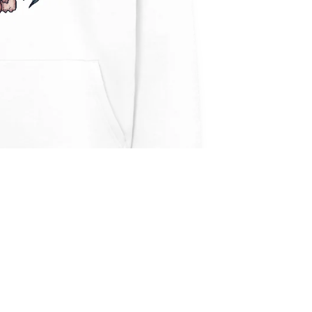
€45,00
In den Warenk