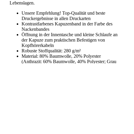
Lebenslagen.
Unsere Empfehlung! Top-Qualität und beste
Druckergebnisse in allen Druckarten
Kontrastfarbenes Kapuzenband in der Farbe des
Nackenbandes
Öffnung in der Innentasche und kleine Schlaufe an
der Kapuze zum praktischen Befestigen von
Kopfhörerkabeln
Robuste Stoffqualität: 280 g/m²
Material: 80% Baumwolle, 20% Polyester
(Anthrazit: 60% Baumwolle, 40% Polyester; Grau
meliert: 85% Baumwolle, 15% Viskose; Jeansblau:
60% Baumwolle, 40% Polyester)
Die Größen 3XL, 4XL und 5XL sind nur in
orb legen
folgenden Farben erhältlich: Weiß, Navy, Schwarz &
Grau meliert