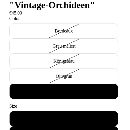
"Vintage-Orchideen"
€45,00
Color
Bordeaux
Grau meliert
Königsblau
Olivgrün
Weiß
Size
S