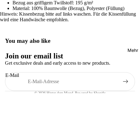
Bezug aus griffigem Twillstoff: 195 g/m²
ts
Material: 100% Baumwolle (Bezug), Polyester (Füllung)
Hinweis: Kissenbezug bitte auf links waschen. Für die Kissenfüllung
wird eine Handwäsche empfohlen.
You may also like
Mehr
Widerrufsrecht
Join our email list
Datenschutzerklärung
Get exclusive deals and early access to new products.
AGB
E-Mail
Versand
Impressum
© 2026
Hinter dem Mond
, Powered by Shopify
Geschäftsbedingungen und Richtlinien
€25,00