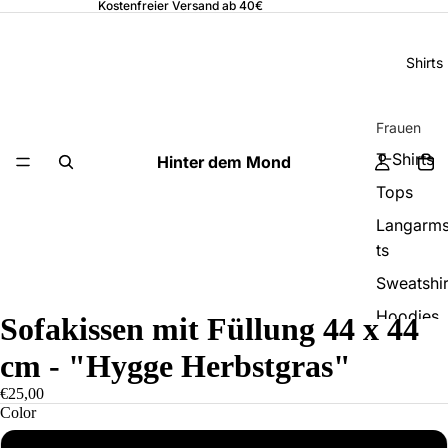
Kostenfreier Versand ab 40€
Shirts
Frauen
T-Shirts
Hinter dem Mond
Tops
Langarms
ts
Sweatshir
Hoodies
Sofakissen mit Füllung 44 x 44
Bio Shirts
cm - "Hygge Herbstgras"
€25,00
Männer
Color
T-Shirts