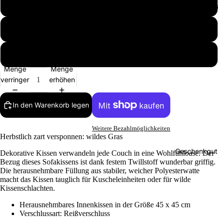
Naturweiß
Selbst gest
Langarms
ts
Burgunderrot
Sweatshir
Hoodies
Tanngrün
Menge
Menge
Kinder
verringern
erhöhen
T-Shirts
In den Warenkorb legen
Langarms
ts
Weitere Bezahlmöglichkeiten
Herbstlich zart versponnen: wildes Gras
Hoodies
Geschenkgut
Dekorative Kissen verwandeln jede Couch in eine Wohlfühloase. Der
Bezug dieses Sofakissens ist dank festem Twillstoff wunderbar griffig.
Babys
Die herausnehmbare Füllung aus stabiler, weicher Polyesterwatte
Bodys
macht das Kissen tauglich für Kuscheleinheiten oder für wilde
Kissenschlachten.
T-Shirts
Herausnehmbares Innenkissen in der Größe 45 x 45 cm
Langarms
Verschlussart: Reißverschluss