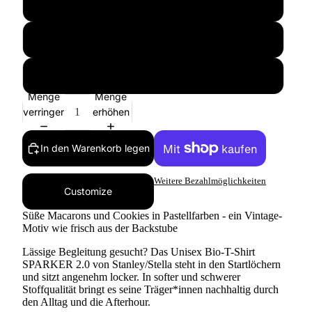
L
XL
XXL
Menge
Menge
verringern
erhöhen
In den Warenkorb legen
Weitere Bezahlmöglichkeiten
Customize
Süße Macarons und Cookies in Pastellfarben - ein Vintage-
Motiv wie frisch aus der Backstube
Lässige Begleitung gesucht? Das Unisex Bio-T-Shirt
SPARKER 2.0 von Stanley/Stella steht in den Startlöchern
und sitzt angenehm locker. In softer und schwerer
Stoffqualität bringt es seine Träger*innen nachhaltig durch
den Alltag und die Afterhour.