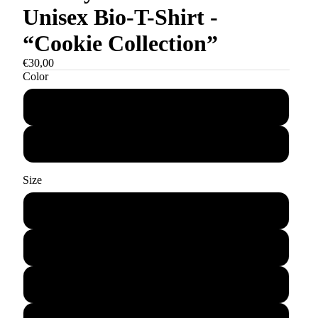
Unisex Bio-T-Shirt -
“Cookie Collection”
€30,00
Color
Weißgrau
Naturweiß
Size
XS
S
M