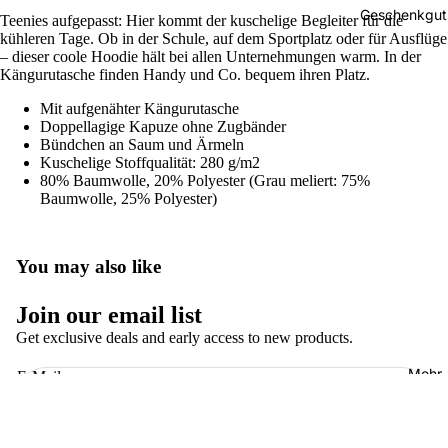
ts
Geschenkgut
Teenies aufgepasst: Hier kommt der kuschelige Begleiter für die
kühleren Tage. Ob in der Schule, auf dem Sportplatz oder für Ausflüge
– dieser coole Hoodie hält bei allen Unternehmungen warm. In der
Kängurutasche finden Handy und Co. bequem ihren Platz.
Mit aufgenähter Kängurutasche
Doppellagige Kapuze ohne Zugbänder
Bündchen an Saum und Ärmeln
Kuschelige Stoffqualität: 280 g/m2
80% Baumwolle, 20% Polyester (Grau meliert: 75%
Baumwolle, 25% Polyester)
You may also like
Widerrufsrecht
Join our email list
Datenschutzerklärung
Get exclusive deals and early access to new products.
AGB
Mehr
E-Mail
Versand
Impressum
© 2026
Hinter dem Mond
, Powered by Shopify
Geschäftsbedingungen und Richtlinien