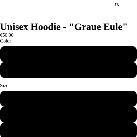
ts
Unisex Hoodie - "Graue Eule"
€50,00
Color
Vanille-Milchshake
Hellgrau meliert
Size
S
M
L