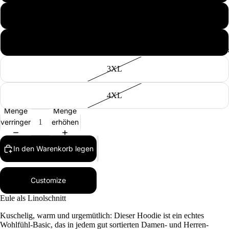
XL
XXL
Selbst gest
3XL
4XL
Menge
Menge
verringern
erhöhen
In den Warenkorb legen
Customize
Eule als Linolschnitt
Kuschelig, warm und urgemütlich: Dieser Hoodie ist ein echtes
Wohlfühl-Basic, das in jedem gut sortierten Damen- und Herren-